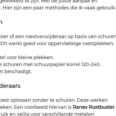
gewikkeld te zijn. Met de juiste aanpak en 
. Hier zijn een paar methodes die ik vaak gebruik:
n
pier of een roestverwijderaar op basis van schuren
 Dit werkt goed voor oppervlakkige roestplekken.
tel voor kleine plekken.
e schuren met schuurpapier korrel 120-240.
et beschadigt.
deraars
 roest oplossen zonder te schuren. Deze werken 
reken. Een voorbeeld hiervan is 
Ranex Rustbuster
.
ruik en veilig voor verschillende metalen.