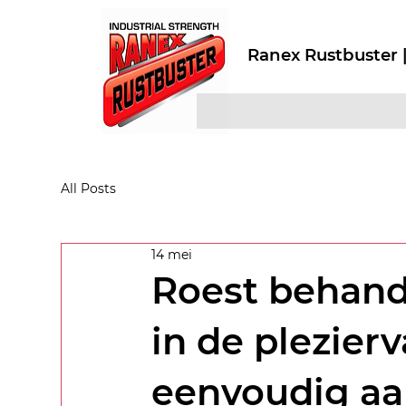
Ranex Rustbuster |
All Posts
14 mei
Roest behand
in de plezierv
eenvoudig a