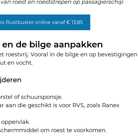
van roest en roeststrepen op passagierschip
x Rustbuster online vanaf € 13,85
 en de bilge aanpakken
t roestvrij. Vooral in de bilge en op bevestigingen
out en vocht.
ijderen
rstel of schuursponsje.
r aan die geschikt is voor RVS, zoals Ranex 
 oppervlak.
chermmiddel om roest te voorkomen.