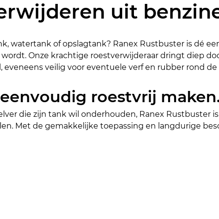
erwijderen uit benzin
tank, watertank of opslagtank? Ranex Rustbuster is dé ee
wordt. Onze krachtige roestverwijderaar dringt diep door
l, eveneens veilig voor eventuele verf en rubber rond de
 eenvoudig roestvrij maken
zelver die zijn tank wil onderhouden, Ranex Rustbuster 
alen. Met de gemakkelijke toepassing en langdurige besc