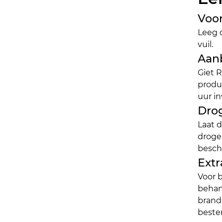
Voor
Leeg d
vuil.
Aan
Giet R
produc
uur in
Dro
Laat d
drogen
besch
Ext
Voor b
behan
brand
beste