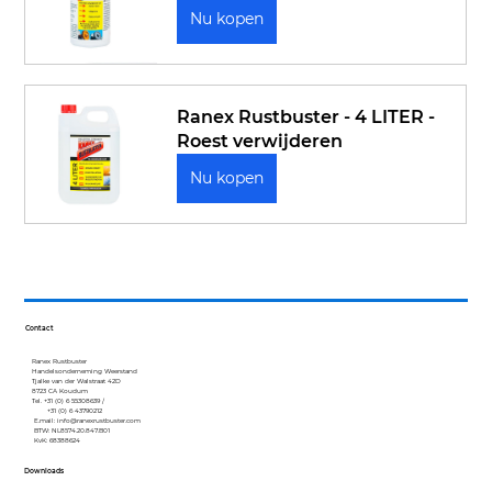
Nu kopen
Ranex Rustbuster - 4 LITER - 
Roest verwijderen
Nu kopen
Contact
Ranex Rustbuster
Handelsonderneming Weerstand
Tjalke van der Walstraat 42D
8723 CA Koudum
Tel. +31 (0) 6 55308639 /
+31 (0) 6 43790212
E.mail:
info@ranexrustbuster.com
BTW: NL8574.20.847.B01
KvK: 68388624
Downloads