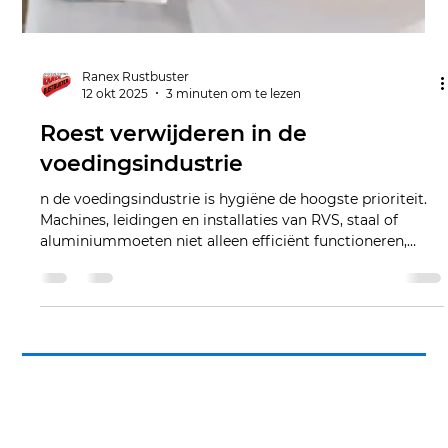
Ranex Rustbuster
12 okt 2025
3 minuten om te lezen
Roest verwijderen in de
voedingsindustrie
n de voedingsindustrie is hygiëne de hoogste prioriteit.
Machines, leidingen en installaties van RVS, staal of
aluminiummoeten niet alleen efficiënt functioneren,
maar ook perfect schoon en vrij van corrosie blijven. Het
verwijderen van roest vraagt om een veilige, effectieve
en niet-schurende methode, vooral in een omgeving
waar voedselveiligheid centraal staat. Hier biedt Ranex
Rustbuster dé oplossing.
Contact