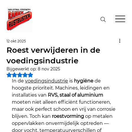
12 okt 2025
Roest verwijderen in de
voedingsindustrie
Bijgewerkt op:
8 nov 2025
Beoordeeld met NaN uit 5 sterren.
In de 
voedingsindustrie
 is 
hygiëne
 de 
hoogste prioriteit. Machines, leidingen en 
installaties van 
RVS, staal of aluminium 
moeten niet alleen efficiënt functioneren, 
maar ook perfect schoon en vrij van corrosie 
blijven. Toch kan 
roestvorming
 op metalen 
oppervlakken onvermijdelijk optreden — 
door vocht, temperatuurverschillen of 