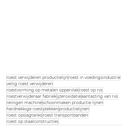
roest verwijderen productielijn
roest in voedingsindustrie
veilig roest verwijderen
roestvorming op metalen oppervlak
roest op rvs
roestverwijderaar fabriek
ijzeroxidatie
aantasting van rvs
reinigen machine
schoonmaken productie lijnen
hardnekkige roestplekken
productielijnen
roest opslagtanks
roest transportbanden
roest op staalconstructies