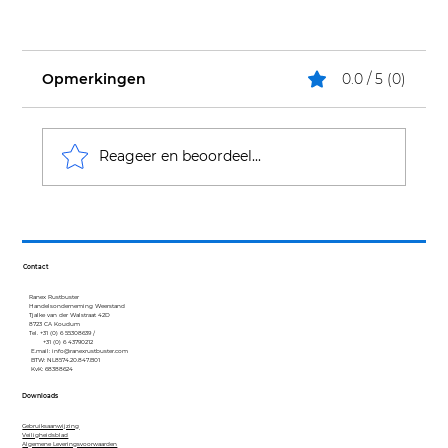
Opmerkingen
0.0 / 5 (0)
Reageer en beoordeel...
Hoe kun je roest verwijderen?
Contact
Ranex Rustbuster
Handelsonderneming Weerstand
Tjalke van der Walstraat 42D
8723 CA Koudum
Tel. +31 (0) 6 55308639 /
+31 (0) 6 43790212
E.mail:
info@ranexrustbuster.com
BTW: NL8574.20.847.B01
KvK: 68388624
Downloads
Gebruiksaanwijzing
Veiligheidsblad
Algemene Leveringsvoorwaarden