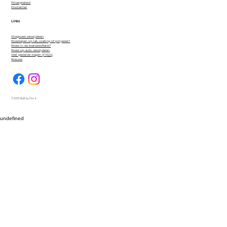
Privacybeleid
Disclaimer
Links
Vliegroest verwijderen
Roestrepen op lak, coating of polyester?
Roest in de brandstoftank?
Roest op auto verwijderen
Veel gestelde vragen (FAQ's)
Nieuws
© 2025 Built by Flor-It.
undefined