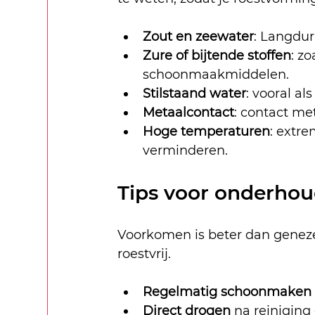
Zout en zeewater
: Langdur
Zure of bijtende stoffen
: z
schoonmaakmiddelen.
Stilstaand water
: vooral al
Metaalcontact
: contact met
Hoge temperaturen
: extr
verminderen.
Tips voor onderho
Voorkomen is beter dan geneze
roestvrij.
Regelmatig schoonmaken
Direct drogen
 na reinigin