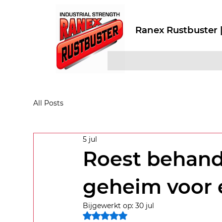
Ranex Rustbuster |
All Posts
5 jul
Roest behand
geheim voor e
Bijgewerkt op:
30 jul
Beoordeeld met NaN uit 5 sterren