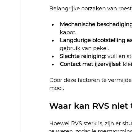
Belangrijke oorzaken van roest
Mechanische beschadigin
kapot.
Langdurige blootstelling a
gebruik van pekel.
Slechte reiniging
: vuil en 
Contact met ijzervijlsel
: kl
Door deze factoren te vermijden
mooi.
Waar kan RVS niet 
Hoewel RVS sterk is, zijn er sit
te weten, zodat je roestvormin