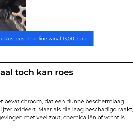
 Rustbuster online vanaf 13,00 euro
aal toch kan roes
. Het bevat chroom, dat een dunne beschermlaag 
jzer oxideert. Maar als die laag beschadigd raakt,
evingen met veel zout, chemicaliën of vocht is 