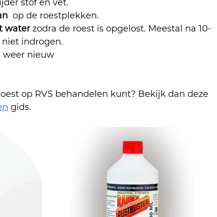
ijder stof en vet.
an 
 op de roestplekken.
t water 
zodra de roest is opgelost. Meestal na 10-
niet indrogen.
s weer nieuw
 roest op RVS behandelen kunt? Bekijk dan deze 
en
 gids.